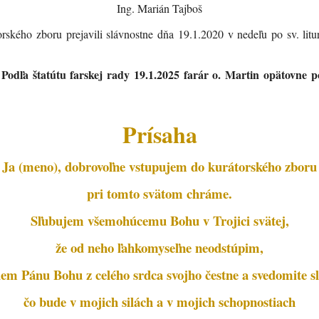
Ing. Marián Tajboš
rského zboru prejavili slávnostne dňa 19.1.2020 v nedeľu po sv. liturg
Podľa štatútu farskej rady 19.1.2025 farár o. Martin opätovne po
Prísaha
Ja (meno), dobrovoľne vstupujem do kurátorského zboru
pri tomto svätom chráme.
Sľubujem všemohúcemu Bohu v Trojici svätej,
že od neho ľahkomyseľne neodstúpim,
em Pánu Bohu z celého srdca svojho čestne a svedomite sl
čo bude v mojich silách a v mojich schopnostiach