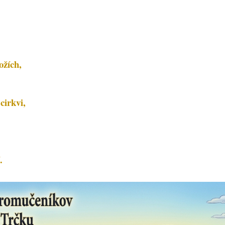
ožích,
cirkvi,
.