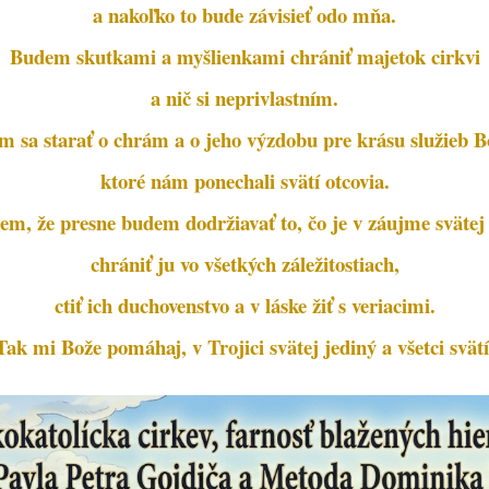
a nakoľko to bude závisieť odo mňa.
Budem skutkami a myšlienkami chrániť majetok cirkvi
a nič si neprivlastním.
 sa starať o chrám a o jeho výzdobu pre krásu služieb B
ktoré nám ponechali svätí otcovia.
em, že presne budem dodržiavať to, čo je v záujme svätej 
chrániť ju vo všetkých záležitostiach,
ctiť ich duchovenstvo a v láske žiť s veriacimi.
Tak mi Bože pomáhaj, v Trojici svätej jediný a všetci svätí