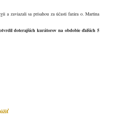
ii a zaviazali sa prísahou za účasti farára o. Martina
tvrdil doterajších kurátorov na obdobie ďalších 5
úžiť