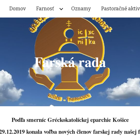
Domov
Farnosť
Oznamy
Pastoračné aktiv
ip to main content
Skip to navigat
Farská rada
Podľa smerníc Gréckokatolíckej eparchie Košice
29.12.2019 konala voľba nových členov farskej rady našej f