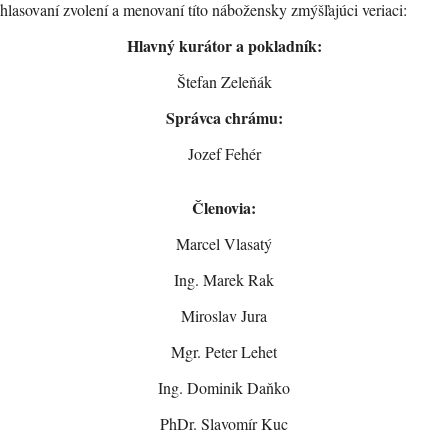
lasovaní zvolení a menovaní títo nábožensky zmýšľajúci veriaci:
H
lavný kurátor a pokladník
:
Štefan Zeleňák
S
právca chrámu
:
Jozef Fehér
Členovia:
Marcel Vlasatý
Ing. Marek Rak
Miroslav Jura
Mgr. Peter Lehet
Ing. Dominik Daňko
PhDr. Slavomír Kuc