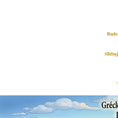
Budem
Sľubuj