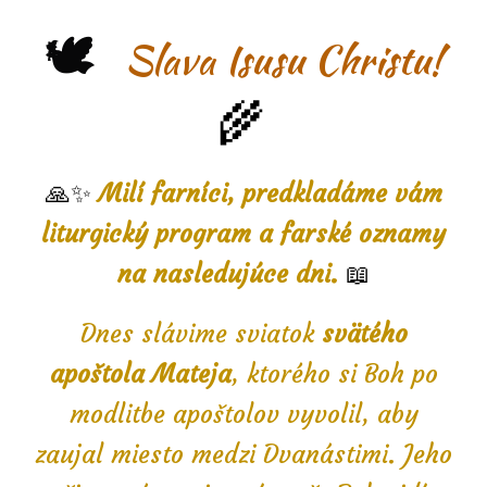
🕊️
Slava Isusu Christu!
🌾
🙏✨
Milí farníci, predkladáme vám
liturgický program a farské oznamy
na nasledujúce dni.
📖
Dnes slávime sviatok
svätého
apoštola Mateja
, ktorého si Boh po
modlitbe apoštolov vyvolil, aby
zaujal miesto medzi Dvanástimi. Jeho