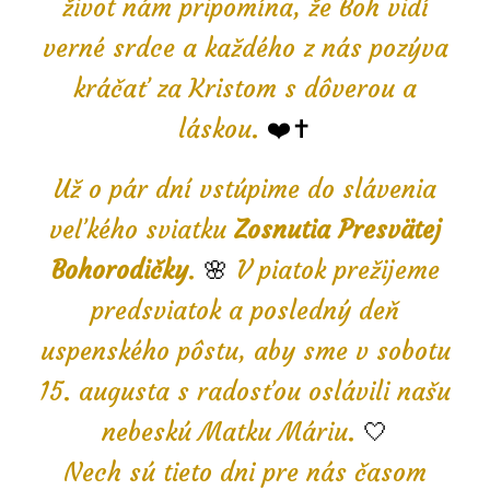
život nám pripomína, že Boh vidí
verné srdce a každého z nás pozýva
kráčať za Kristom s dôverou a
láskou.
❤️✝️
Už o pár dní vstúpime do slávenia
veľkého sviatku
Zosnutia Presvätej
Bohorodičky
.
🌸
V piatok prežijeme
predsviatok a posledný deň
uspenského pôstu, aby sme v sobotu
15. augusta s radosťou oslávili našu
nebeskú Matku Máriu.
🤍
Nech sú tieto dni pre nás časom