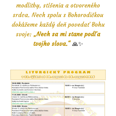
modlitby, stíšenia a otvoreného
srdca. Nech spolu s Bohorodičkou
dokážeme každý deň povedať Bohu
svoje:
„Nech sa mi stane podľa
tvojho slova.“
🙏✨